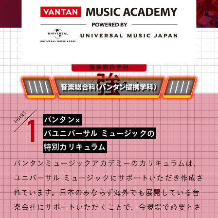
MOVIE
留学生のみなさま
保護者のみなさま
企業のみなさま
卒業生のみなさま
バンタン×
1
資料請求
お問い合わせ
バユニバーサル ミュージックの
特別カリキュラム
交通アクセス
学校情報公開
バンタンミュージックアカデミーのカリキュラムは、
よくある質問
個人情報保護
ユニバーサル ミュージックにサポートいただき作成さ
サイトマップ
れています。日本のみならず海外でも展開している音
楽会社にサポートいただくことで、今現場で必要とさ