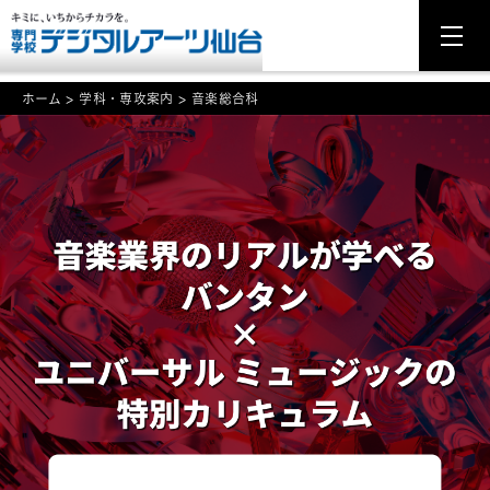
ホーム
>
学科・専攻案内
>
音楽総合科
NEWS
学科・専攻案内
入学・入試関連
学校案内
就職・資格
イベント案内
学びの環境