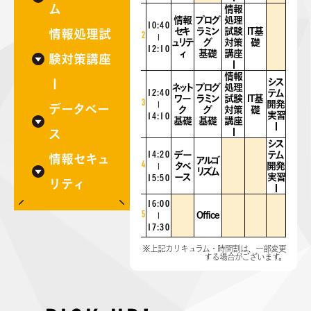
ム
情報
情報
プログ
処理
10:40
セキ
ラミン
試験
IT基
情報処理試
2
|
ュリテ
グ
対策
礎
12:10
ィ
基礎
講座
験対策講座
Ⅰ
情報
シス
Ⅰ
ネット
プログ
処理
12:40
テム
ワー
ラミン
試験
IT基
3
開発
|
データベー
ク
グ
対策
礎
実習
14:10
基礎
基礎
講座
Ⅰ
Ⅰ
ス
シス
14:20
デー
テム
情報セキュ
アルゴ
4
タベ
開発
|
リズム
ース
実習
15:50
リティ
Ⅰ
16:00
5
Office
|
17:30
※上記カリキュラム・時間割は、一部変更
する場合がございます。