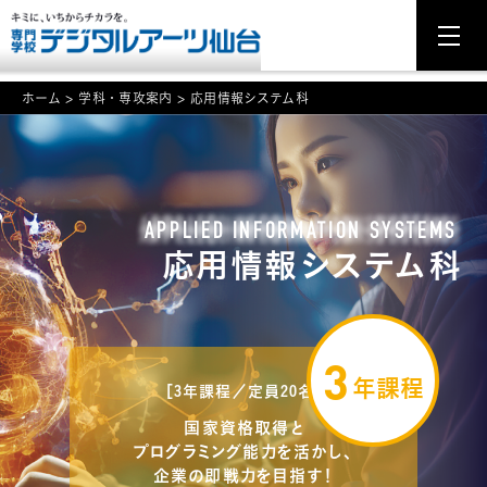
ホーム
>
学科・専攻案内
>
応用情報システム科
NEWS
学科・専攻案内
APPLIED INFORMATION SYSTEMS
応用情報システム科
入学・入試関連
学校案内
3
就職・資格
年課程
［3年課程／定員20名］
イベント案内
国家資格取得と
プログラミング能力を活かし、
学びの環境
企業の即戦力を目指す！