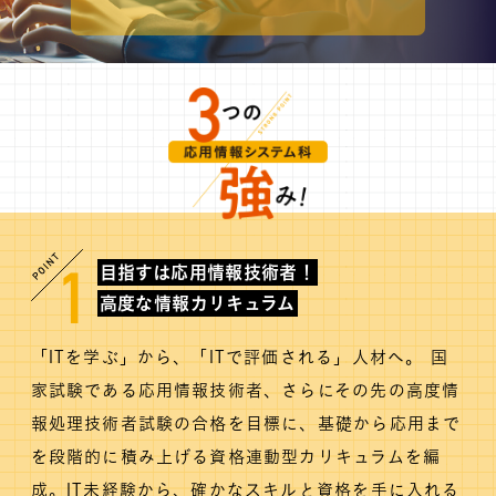
MOVIE
留学生のみなさま
保護者のみなさま
企業のみなさま
卒業生のみなさま
目指すは応用情報技術者！
1
資料請求
お問い合わせ
高度な情報カリキュラム
交通アクセス
学校情報公開
「ITを学ぶ」から、「ITで評価される」人材へ。 国
よくある質問
個人情報保護
家試験である応用情報技術者、さらにその先の高度情
報処理技術者試験の合格を目標に、基礎から応用まで
サイトマップ
を段階的に積み上げる資格連動型カリキュラムを編
成。IT未経験から、確かなスキルと資格を手に入れる