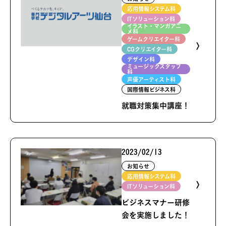
応用情報システム科
ITソリューション科
イラスト・マンガアニ
メ科
ゲームクリエイター科
CGクリエイター科
デザイン科
ミュージックスタッフ
科
声優アーティスト科
国際情報ビジネス科
就職対策集中講座！
2023/02/13
お知らせ
応用情報システム科
ITソリューション科
ビジネスマナー研修
会を実施しました！