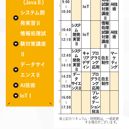
（JavaⅡ）
9:00
試験
AI技
1
IoT
|
対策
術
10:30
システム開
講座
Ⅱ
発実習Ⅱ
情報
システ
処理
10:40
ム
試験
AI技
情報処理試
2
開発
IoT
|
対策
術
実習
12:10
講座
験対策講座
Ⅱ
Ⅱ
システ
キャ
プロ
マー
Ⅱ
12:40
ム
リア
グラミ
自主
ケ
3
開発
|
デザ
ング
制作
ティ
データサイ
実習
14:10
イン
応用
ング
Ⅱ
エンスⅡ
デー
プロ
14:20
タ
グラミ
自主
4
|
サイエ
ング
制作
AI技術
15:50
ンスⅡ
応用
プレ
IoTⅠ
16:00
ゼン
5
テー
|
ション
17:30
技法
※上記カリキュラム・時間割は、一部変更
する場合がございます。