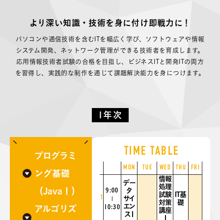
より深い知識・技術を身に付け
即戦力に！
パソコンや通信技術を含むITを幅広く学び、ソフトウェアや情報
システム開発、ネットワーク管理ができる技術者を育成します。
応用情報技術者試験の合格を目指し、ビジネスITと開発ITの両方
を習得し、実践的な制作を通じて課題解決能力を身につけます。
1年次
TIME TABLE
プログラミ
MON
TUE
WED
THU
FRI
ング基礎
情報
デー
処理
（JavaⅠ）
9:00
タ
試験
IT基
1
サイ
|
対策
礎
エン
10:30
アルゴリズ
講座
スⅠ
Ⅰ