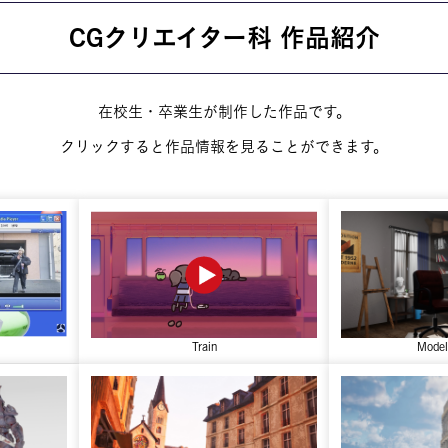
お問い合わせ
CGクリエイター科 作品紹介
交通アクセス
内
学校情報公開
在校生・卒業生が制作した作品です。
よくある質問
クリックすると作品情報を見ることができます。
個人情報保護
サイトマップ
Mode
Train