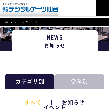
ホーム
>
CG
>
ページ 3
NEWS
NEWS
お知らせ
学科・専攻案内
入学・入試関連
学校案内
カテゴリ別
学科別
就職・資格
イベント案内
すべて
お知らせ
学びの環境
イベント