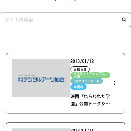
MOVIE
留学生のみなさま
保護者のみなさま
企業のみなさま
卒業生のみなさま
2013/01/12
お知らせ
イラスト・マンガアニ
メ科
資料請求
お問い合わせ
CGクリエイター科
声優科
交通アクセス
学校情報公開
映画『ねらわれた学
よくある質問
個人情報保護
園』公開トークショ
ーが開催されました
サイトマップ
2013/01/11