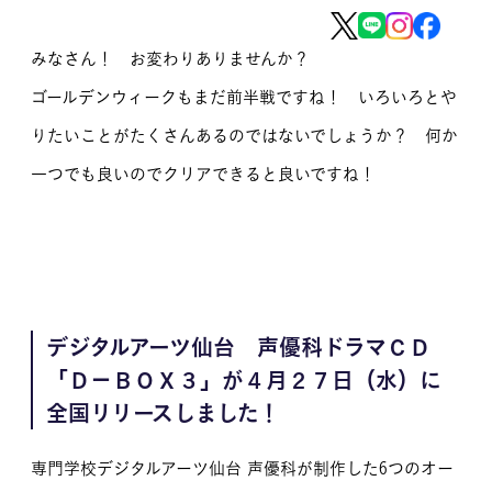
MOVIE
みなさん！ お変わりありませんか？
留学生のみなさま
ゴールデンウィークもまだ前半戦ですね！ いろいろとや
りたいことがたくさんあるのではないでしょうか？ 何か
保護者のみなさま
一つでも良いのでクリアできると良いですね！
企業のみなさま
卒業生のみなさま
資料請求
お問い合わせ
交通アクセス
学校情報公開
デジタルアーツ仙台 声優科ドラマＣＤ
よくある質問
個人情報保護
「Ｄ－ＢＯＸ３」が４月２７日（水）に
全国リリースしました！
サイトマップ
専門学校デジタルアーツ仙台 声優科が制作した6つのオー