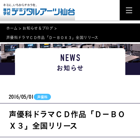
ホーム
>
お知らせ＆ブログ
>
声優科ドラマＣＤ作品「Ｄ－ＢＯＸ３」全国リリース
NEWS
NEWS
学科・専攻案内
お知らせ
入学・入試関連
学校案内
2016/05/01
声優科
就職・資格
声優科ドラマＣＤ作品「Ｄ－ＢＯ
イベント案内
Ｘ３」全国リリース
学びの環境