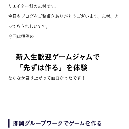
リエイター科の志村です。
MOVIE
今日もブログをご覧頂きありがとうございます、志村、と
留学生のみなさま
ってもうれしいです。
今回は恒例の
保護者のみなさま
企業のみなさま
新入生歓迎ゲームジャムで
卒業生のみなさま
「先ずは作る」を体験
資料請求
お問い合わせ
なかなか盛り上がって面白かったです！
交通アクセス
学校情報公開
よくある質問
個人情報保護
サイトマップ
即興グループワークでゲームを作る