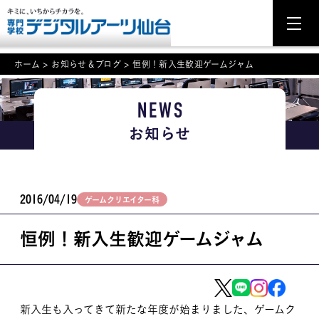
ホーム
>
お知らせ＆ブログ
>
恒例！新入生歓迎ゲームジャム
NEWS
NEWS
お知らせ
学科・専攻案内
入学・入試関連
2016/04/19
ゲームクリエイター科
学校案内
恒例！新入生歓迎ゲームジャム
就職・資格
イベント案内
学びの環境
新入生も入ってきて新たな年度が始まりました、ゲームク