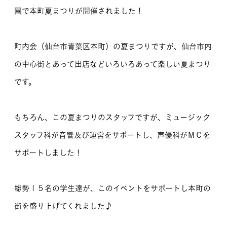
園で本町夏まつりが開催されました！
MOVIE
留学生のみなさま
町内会（仙台市青葉区本町）の夏まつりですが、仙台市内
の中心街とあって出店などいろいろあって楽しい夏まつり
保護者のみなさま
です。
企業のみなさま
卒業生のみなさま
もちろん、この夏まつりのスタッフですが、ミュージック
スタッフ科が音響及び運営をサポートし、声優科がＭＣを
資料請求
お問い合わせ
サポートしました！
交通アクセス
学校情報公開
よくある質問
個人情報保護
総勢１５名の学生達が、このイベントをサポートし本町の
サイトマップ
街を盛り上げてくれました♪