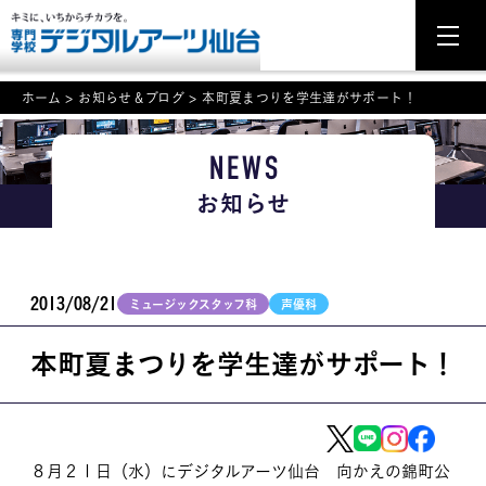
ホーム
>
お知らせ＆ブログ
>
本町夏まつりを学生達がサポート！
NEWS
NEWS
お知らせ
学科・専攻案内
入学・入試関連
2013/08/21
ミュージックスタッフ科
声優科
学校案内
本町夏まつりを学生達がサポート！
就職・資格
イベント案内
学びの環境
８月２１日（水）にデジタルアーツ仙台 向かえの錦町公