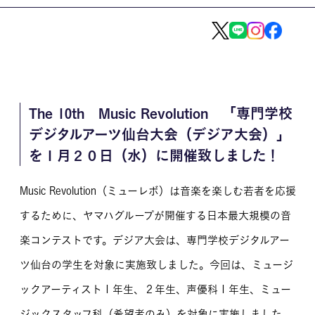
MOVIE
留学生のみなさま
保護者のみなさま
The 10th Music Revolution 「専門学校
企業のみなさま
デジタルアーツ仙台大会（デジア大会）」
卒業生のみなさま
を１月２０日（水）に開催致しました！
資料請求
お問い合わせ
Music Revolution（ミューレボ）は音楽を楽しむ若者を応援
交通アクセス
学校情報公開
するために、ヤマハグループが開催する日本最大規模の音
よくある質問
個人情報保護
楽コンテストです。デジア大会は、専門学校デジタルアー
ツ仙台の学生を対象に実施致しました。今回は、ミュージ
サイトマップ
ックアーティスト１年生、２年生、声優科１年生、ミュー
ジックスタッフ科（希望者のみ）を対象に実施しました。