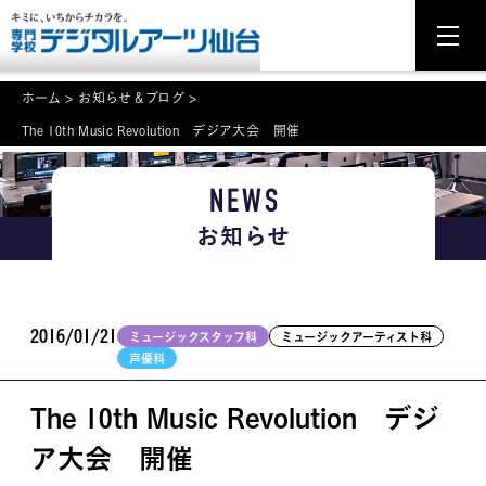
ホーム
>
お知らせ＆ブログ
>
The 10th Music Revolution デジア大会 開催
NEWS
NEWS
学科・専攻案内
お知らせ
入学・入試関連
学校案内
2016/01/21
ミュージックスタッフ科
ミュージックアーティスト科
声優科
就職・資格
The 10th Music Revolution デジ
イベント案内
ア大会 開催
学びの環境