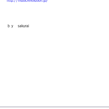
http://musicrevolution.jp/
ｂｙ sakurai