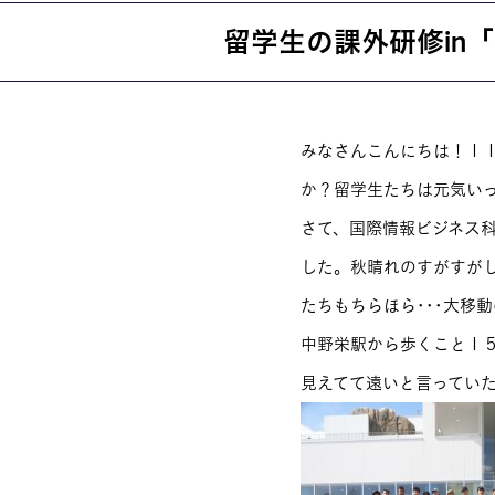
留学生の課外研修in「
就職・資格
イベント案
みなさんこんにちは！１
か？留学生たちは元気い
学びの環境
MOVIE
さて、国際情報ビジネス
した。秋晴れのすがすがし
たちもちらほら･･･大移
中野栄駅から歩くこと１
見えてて遠いと言ってい