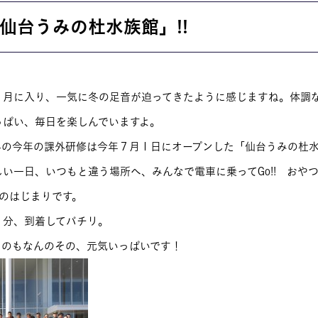
お問い合わせ
仙台うみの杜水族館」!!
交通アクセス
内
学校情報公開
よくある質問
１月に入り、一気に冬の足音が迫ってきたように感じますね。体調
個人情報保護
っぱい、毎日を楽しんでいますよ。
科の今年の課外研修は今年７月１日にオープンした「仙台うみの杜
サイトマップ
い一日、いつもと違う場所へ、みんなで電車に乗ってGo!! おや
動のはじまりです。
５分、到着してパチリ。
たのもなんのその、元気いっぱいです！