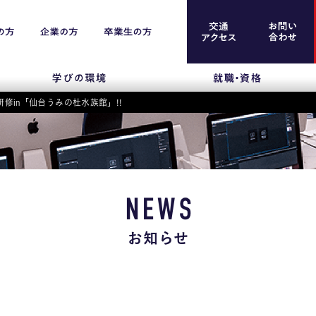
修in「仙台うみの杜水族館」!!
案内
留学生のみなさま
保護者のみなさま
NEWS
企業のみなさま
お知らせ
卒業生のみなさま
資料請求