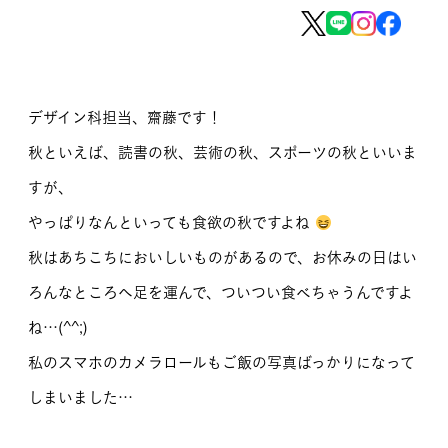
MOVIE
留学生のみなさま
デザイン科担当、齋藤です！
保護者のみなさま
秋といえば、読書の秋、芸術の秋、スポーツの秋といいま
企業のみなさま
すが、
卒業生のみなさま
やっぱりなんといっても食欲の秋ですよね
秋はあちこちにおいしいものがあるので、お休みの日はい
資料請求
お問い合わせ
ろんなところへ足を運んで、ついつい食べちゃうんですよ
交通アクセス
学校情報公開
ね…(^^;)
よくある質問
個人情報保護
私のスマホのカメラロールもご飯の写真ばっかりになって
サイトマップ
しまいました…