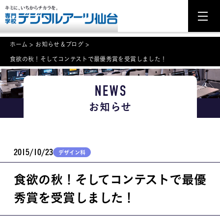
ホーム
>
お知らせ＆ブログ
>
食欲の秋！そしてコンテストで最優秀賞を受賞しました！
NEWS
NEWS
学科・専攻案内
お知らせ
入学・入試関連
学校案内
2015/10/23
デザイン科
就職・資格
食欲の秋！そしてコンテストで最優
イベント案内
秀賞を受賞しました！
学びの環境