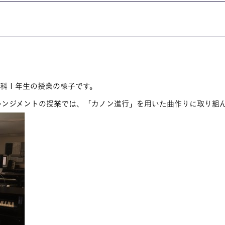
お問い合わせ
交通アクセス
内
学校情報公開
よくある質問
個人情報保護
ト科１年生の授業の様子です。
レンジメントの授業では、「カノン進行」を用いた曲作りに取り組
サイトマップ