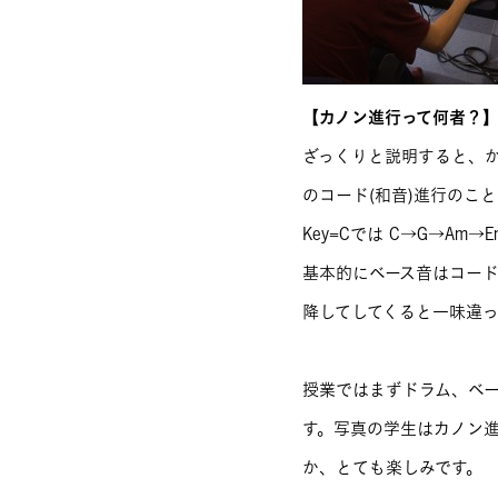
【カノン進行って何者？
ざっくりと説明すると、
のコード(和音)進行のこと
Key=Cでは C→G→Am
基本的にベース音はコード
降してしてくると一味違っ
授業ではまずドラム、ベ
す。写真の学生はカノン
か、とても楽しみです。