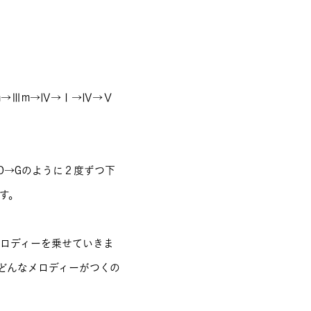
→Ⅲm→Ⅳ→Ⅰ→Ⅳ→Ⅴ
D→Gのように２度ずつ下
す。
メロディーを乗せていきま
どんなメロディーがつくの