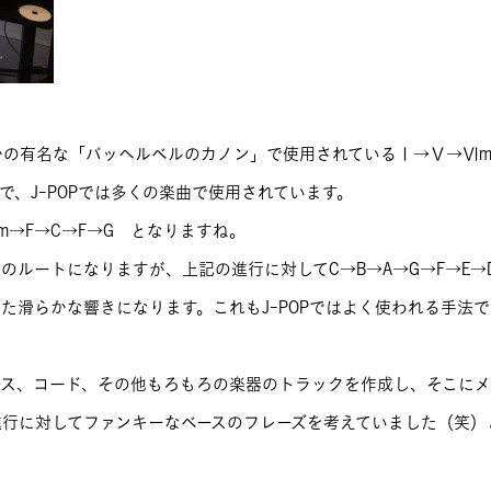
】
かの有名な「パッヘルベルのカノン」で使用されているⅠ→Ⅴ→Ⅵm
で、J-POPでは多くの楽曲で使用されています。
→Em→F→C→F→G となりますね。
のルートになりますが、上記の進行に対してC→B→A→G→F→E→
た滑らかな響きになります。これもJ-POPではよく使われる手法で
ース、コード、その他もろもろの楽器のトラックを作成し、そこに
進行に対してファンキーなベースのフレーズを考えていました（笑）