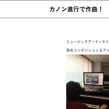
カノン進行で作曲！
就職・資格
イベント案
ミュージックアーティス
学びの環境
MOVIE
現在コンポジション＆ア