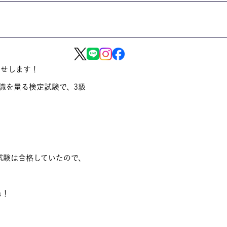
らせします！
識を量る検定試験で、3級
試験は合格していたので、
ね！