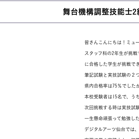
舞台機構調整技能士2
就職・資格
イベント案
皆さんこんにちは！ミュ
スタッフ科の2年生が挑
学びの環境
MOVIE
に合格した学生が挑戦で
筆記試験と実技試験の２
県内合格率は75％でした
本校受験者は15名で、う
次回挑戦する時は実技試
一生懸命頑張って勉強し
デジタルアーツ仙台では