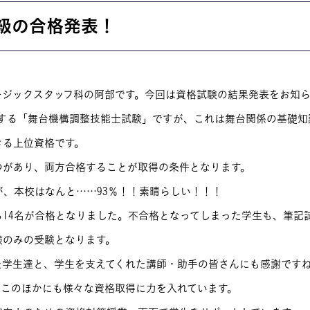
お問い合わせ
級の合格発表！
交通アクセス
内
学校情報公開
よくある質問
ージックスタッフ科の阿部です。今回は資格試験の結果発表をお知
個人情報保護
戦する「舞台機構調整技能士試験」ですが、これは舞台関係の基礎知
きる上位資格です。
サイトマップ
つがあり、両方合格することが取得の条件となります。
が、本校はなんと……93％！！素晴らしい！！！
ち14名が合格となりました。不合格となってしまった学生も、筆記
験のみの受験となります。
た学生達と、学生を支えてくれた講師・助手の皆さんにも感謝です
、このほかにも様々な資格取得に力を入れています。