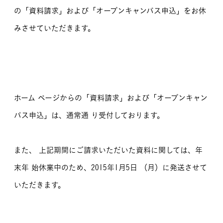
の「資料請求」および「オープンキャンパス申込」をお休
MOVIE
みさせていただきます。
留学生のみなさま
保護者のみなさま
企業のみなさま
ホーム ページからの「資料請求」および「オープンキャン
卒業生のみなさま
パス申込」は、通常通 り受付しております。
資料請求
お問い合わせ
また、 上記期間にご請求いただいた資料に関しては、年
交通アクセス
学校情報公開
よくある質問
個人情報保護
末年 始休業中のため、2015年1月5日 （月）に発送させて
いただきます。
サイトマップ