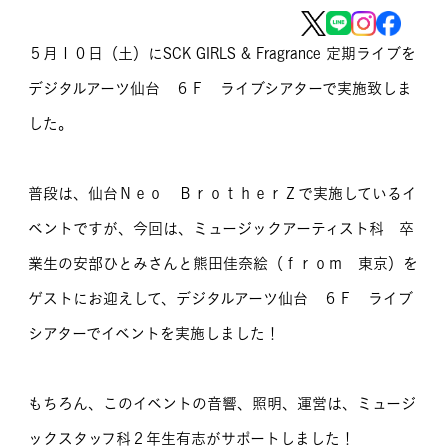
MOVIE
５月１０日（土）にSCK GIRLS & Fragrance 定期ライブを
留学生のみなさま
デジタルアーツ仙台 ６Ｆ ライブシアターで実施致しま
した。
保護者のみなさま
企業のみなさま
普段は、仙台Ｎｅｏ ＢｒｏｔｈｅｒＺで実施しているイ
卒業生のみなさま
ベントですが、今回は、ミュージックアーティスト科 卒
業生の安部ひとみさんと熊田佳奈絵（ｆｒｏｍ 東京）を
資料請求
お問い合わせ
ゲストにお迎えして、デジタルアーツ仙台 ６Ｆ ライブ
交通アクセス
学校情報公開
シアターでイベントを実施しました！
よくある質問
個人情報保護
サイトマップ
もちろん、このイベントの音響、照明、運営は、ミュージ
ックスタッフ科２年生有志がサポートしました！