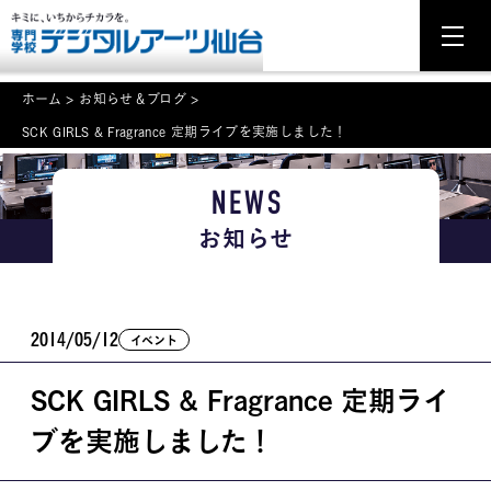
ホーム
>
お知らせ＆ブログ
>
SCK GIRLS & Fragrance 定期ライブを実施しました！
NEWS
NEWS
学科・専攻案内
お知らせ
入学・入試関連
学校案内
2014/05/12
イベント
就職・資格
SCK GIRLS & Fragrance 定期ライ
イベント案内
ブを実施しました！
学びの環境