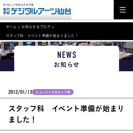
ホーム
>
お知らせ＆ブログ
>
スタッフ科 イベント準備が始まりました！
NEWS
NEWS
学科・専攻案内
お知らせ
入学・入試関連
学校案内
2012/01/13
ミュージックスタッフ科
就職・資格
スタッフ科 イベント準備が始まり
イベント案内
ました！
学びの環境