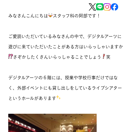
MOVIE
みなさんこんにちは
スタッフ科の阿部です！
留学生のみなさま
ご愛読いただいているみなさんの中で、デジタルアーツに
保護者のみなさま
遊びに来ていただいたことがある方はいらっしゃいますか
企業のみなさま
さぞかしたくさんいらっしゃることでしょう
笑
卒業生のみなさま
デジタルアーツの６階には、授業や学校行事だけではな
資料請求
お問い合わせ
く、外部イベントにも貸し出しをしているライブシアター
交通アクセス
学校情報公開
というホールがあります
よくある質問
個人情報保護
サイトマップ