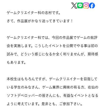
MOVIE
ゲームクリエイター科の志村です。
留学生のみなさま
さて、作品展がかなり迫ってきています！
保護者のみなさま
ゲームクリエイター科では、今回の作品展でゲームの批評
企業のみなさま
会を実施します。こうしたイベントを公開でやる事は初の
卒業生のみなさま
試みで、どういう感じになるか全く判りませんが、期待感
もあります。
資料請求
お問い合わせ
交通アクセス
学校情報公開
本校生はもちろんですが、ゲームクリエイターを目指して
よくある質問
個人情報保護
いる学生のみなさん、ゲーム業界に興味の有る方、在仙の
サイトマップ
ソフトデベロッパーの皆さんにも、有益なイベントとなる
ように考えています。是非とも、ご参加下さい。