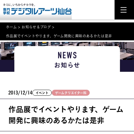
ホーム
>
お知らせ＆ブログ
>
作品展でイベントやります、ゲーム開発に興味のあるかたは是非
NEWS
NEWS
学科・専攻案内
お知らせ
入学・入試関連
学校案内
2013/12/14
イベント
ゲームクリエイター科
就職・資格
作品展でイベントやります、ゲーム
イベント案内
開発に興味のあるかたは是非
学びの環境