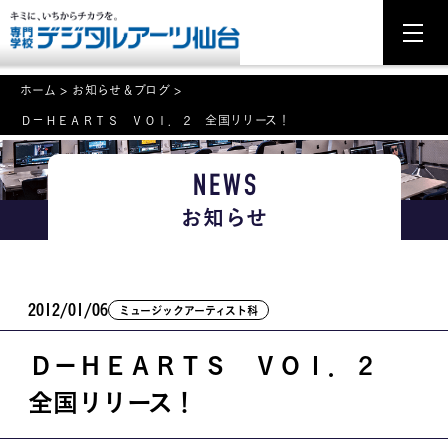
ホーム
>
お知らせ＆ブログ
>
Ｄ－ＨＥＡＲＴＳ ＶＯｌ．２ 全国リリース！
NEWS
NEWS
学科・専攻案内
お知らせ
入学・入試関連
学校案内
2012/01/06
ミュージックアーティスト科
就職・資格
Ｄ－ＨＥＡＲＴＳ ＶＯｌ．２
イベント案内
全国リリース！
学びの環境