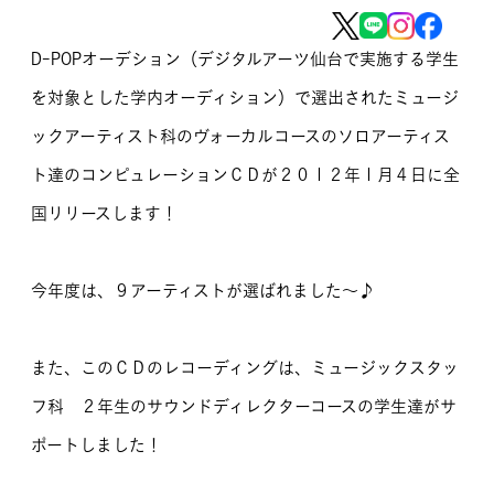
MOVIE
D-POPオーデション（デジタルアーツ仙台で実施する学生
留学生のみなさま
を対象とした学内オーディション）で選出されたミュージ
ックアーティスト科のヴォーカルコースのソロアーティス
保護者のみなさま
ト達のコンピュレーションＣＤが２０１２年１月４日に全
企業のみなさま
国リリースします！
卒業生のみなさま
今年度は、９アーティストが選ばれました～♪
資料請求
お問い合わせ
交通アクセス
学校情報公開
また、このＣＤのレコーディングは、ミュージックスタッ
よくある質問
個人情報保護
フ科 ２年生のサウンドディレクターコースの学生達がサ
サイトマップ
ポートしました！