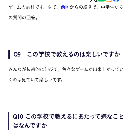
ゲームの志村です、さて、
前回
からの続きで、中学生から
MOVIE
の質問の回答。
留学生のみなさま
保護者のみなさま
企業のみなさま
Q9 この学校で教えるのは楽しいですか
卒業生のみなさま
みんなが技術的に伸びて、色々なゲームが出来上がってい
くのは見ていて楽しいです。
資料請求
お問い合わせ
交通アクセス
学校情報公開
よくある質問
個人情報保護
Q10 この学校で教えるにあたって嫌なこと
サイトマップ
はなんですか