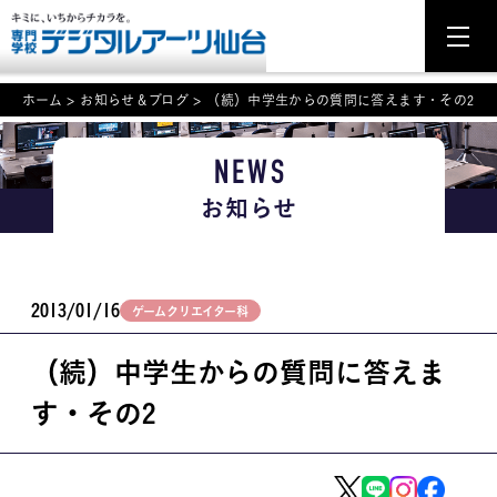
ホーム
>
お知らせ＆ブログ
>
（続）中学生からの質問に答えます・その2
NEWS
NEWS
お知らせ
学科・専攻案内
入学・入試関連
2013/01/16
ゲームクリエイター科
学校案内
（続）中学生からの質問に答えま
就職・資格
す・その2
イベント案内
学びの環境