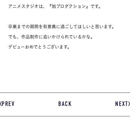
アニメスタジオは、『旭プロダクション』です。
MOVIE
留学生のみなさま
卒業までの期間を有意義に過ごしてほしいと思います。
でも、作品制作に追いかけられているかな。
保護者のみなさま
デビューおめでとうございます。
企業のみなさま
卒業生のみなさま
資料請求
お問い合わせ
交通アクセス
学校情報公開
よくある質問
個人情報保護
PREV
BACK
NEXT
サイトマップ