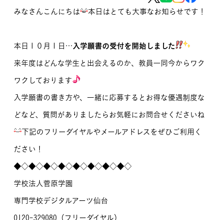
みなさんこんにちは
本日はとても大事なお知らせです！
MOVIE
留学生のみなさま
本日１０月１日…
入学願書の受付を開始しました
保護者のみなさま
来年度はどんな学生と出会えるのか、教員一同今からワク
ワクしております
企業のみなさま
入学願書の書き方や、一緒に応募するとお得な優遇制度な
卒業生のみなさま
どなど、質問がありましたらお気軽にお問合せくださいね
下記のフリーダイヤルやメールアドレスをぜひご利用く
資料請求
お問い合わせ
交通アクセス
学校情報公開
ださい！
よくある質問
個人情報保護
◆◇◆◇◆◇◆◇◆◇◆◇◆◇◆◇
学校法人菅原学園
サイトマップ
専門学校デジタルアーツ仙台
0120-329080（フリーダイヤル）