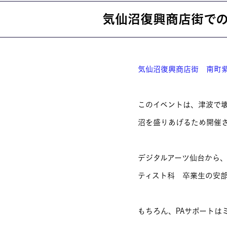
気仙沼復興商店街で
就職・資格
イベント案
気仙沼復興商店街 南町
学びの環境
MOVIE
このイベントは、津波で壊
沼を盛りあげるため開催
デジタルアーツ仙台から
ティスト科 卒業生の安
もちろん、PAサポートは