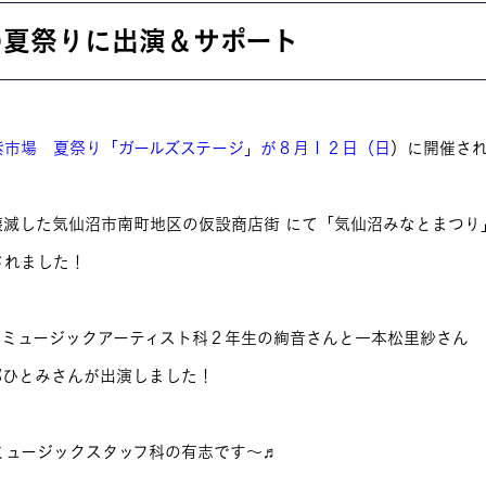
お問い合わせ
の夏祭りに出演＆サポート
交通アクセス
内
学校情報公開
よくある質問
紫市場 夏祭り「ガールズステージ」が８月１２日（日
）に開催さ
個人情報保護
滅した気仙沼市南町地区の仮設商店街 にて「気仙沼みなとまつり」
サイトマップ
されました！
、ミュージックアーティスト科２年生の絢音さんと一本松里紗さん 
部ひとみさんが出演しました！
ミュージックスタッフ科の有志です〜♬