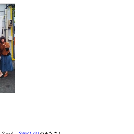
ら２〜４
Sweet kiss
のみなさん