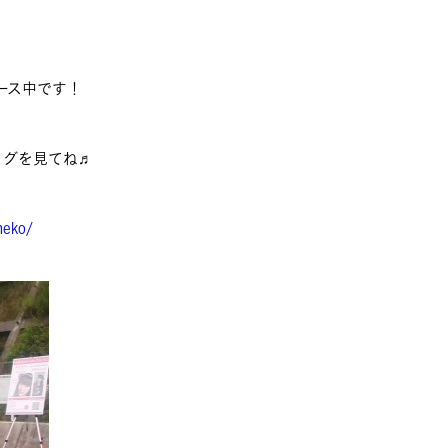
ース中です！
ログを見てね♬
neko/