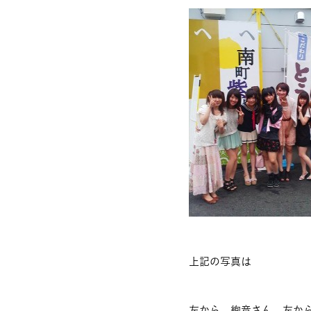
上記の写真は
左から 絢音さん 左か