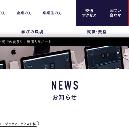
店街での夏祭りに出演＆サポート
案内
留学生のみなさま
保護者のみなさま
NEWS
企業のみなさま
お知らせ
卒業生のみなさま
資料請求
ュージックアーティスト科