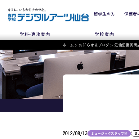
ホーム
>
お知らせ＆ブログ
>
気仙沼復興商
NEWS
学科・専攻
入学・入試関連
学校案内
2012/08/13
ミュージックスタッフ科
ミ