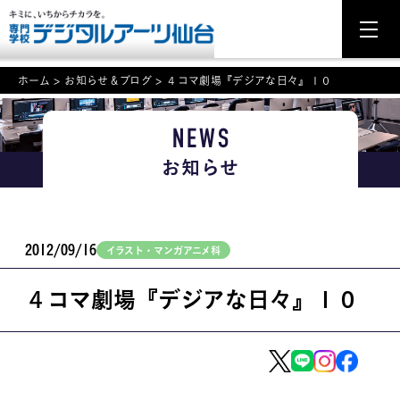
ホーム
>
お知らせ＆ブログ
>
４コマ劇場『デジアな日々』１０
NEWS
NEWS
お知らせ
学科・専攻案内
入学・入試関連
2012/09/16
イラスト・マンガアニメ科
学校案内
４コマ劇場『デジアな日々』１０
就職・資格
イベント案内
学びの環境