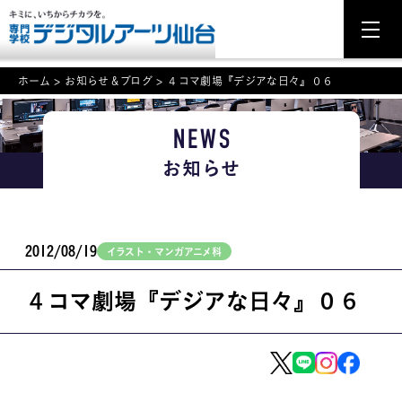
ホーム
>
お知らせ＆ブログ
>
４コマ劇場『デジアな日々』０６
NEWS
NEWS
お知らせ
学科・専攻案内
入学・入試関連
2012/08/19
イラスト・マンガアニメ科
学校案内
４コマ劇場『デジアな日々』０６
就職・資格
イベント案内
学びの環境