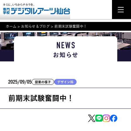
ホーム
>
お知らせ＆ブログ
>
前期末試験奮闘中！
NEWS
NEWS
お知らせ
学科・専攻案内
入学・入試関連
2025/09/05
授業の様子
デザイン科
学校案内
前期末試験奮闘中！
就職・資格
イベント案内
学びの環境