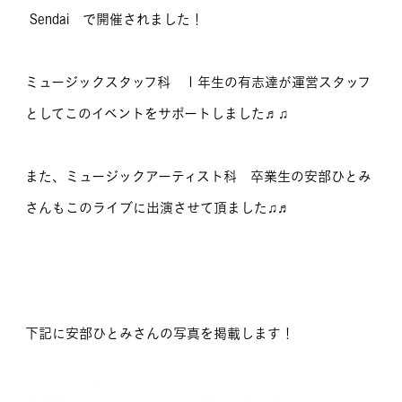
Sendai で開催されました！
MOVIE
留学生のみなさま
ミュージックスタッフ科 １年生の有志達が運営スタッフ
としてこのイベントをサポートしました♬♫
保護者のみなさま
企業のみなさま
また、ミュージックアーティスト科 卒業生の安部ひとみ
卒業生のみなさま
さんもこのライブに出演させて頂ました♫♬
資料請求
お問い合わせ
交通アクセス
学校情報公開
よくある質問
個人情報保護
下記に安部ひとみさんの写真を掲載します！
サイトマップ