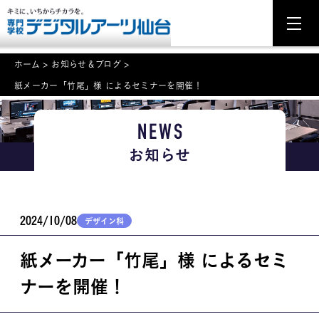
ホーム
>
お知らせ＆ブログ
>
紙メーカー「竹尾」様 によるセミナーを開催！
NEWS
NEWS
学科・専攻案内
お知らせ
入学・入試関連
学校案内
2024/10/08
デザイン科
就職・資格
紙メーカー「竹尾」様 によるセミ
イベント案内
ナーを開催！
学びの環境