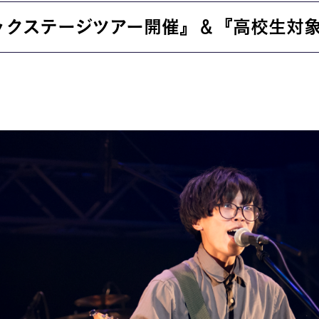
お問い合わせ
バックステージツアー開催』＆『高校生対
交通アクセス
内
学校情報公開
よくある質問
個人情報保護
サイトマップ