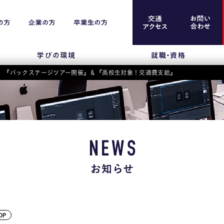
イブ 『バックステージツアー開催』＆『高校生対象！交通費支給』
案内
留学生のみなさま
保護者のみなさま
NEWS
企業のみなさま
お知らせ
卒業生のみなさま
資料請求
OP