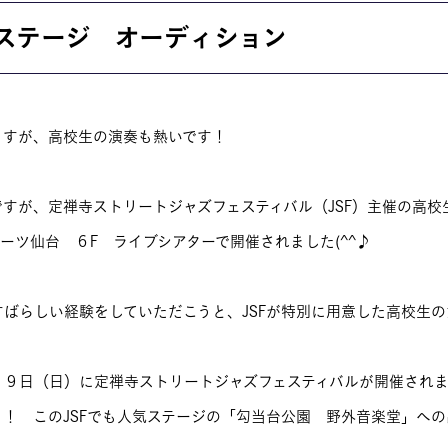
お問い合わせ
ジステージ オーディション
交通アクセス
内
学校情報公開
よくある質問
ますが、高校生の演奏も熱いです！
個人情報保護
すが、定禅寺ストリートジャズフェスティバル（JSF）主催の高校
サイトマップ
ーツ仙台 ６F ライブシアターで開催されました(^^♪
ばらしい経験をしていただこうと、JSFが特別に用意した高校生
、９日（日）に定禅寺ストリートジャズフェスティバルが開催され
！ このJSFでも人気ステージの「勾当台公園 野外音楽堂」へ