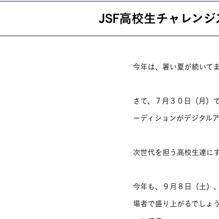
JSF高校生チャレン
就職・資格
イベント案
今年は、暑い夏が続いて
学びの環境
MOVIE
さて、７月３０日（月）で
ーディションがデジタルア
次世代を担う高校生達にす
今年も、９月８日（土）
場者で盛り上がるでしょう