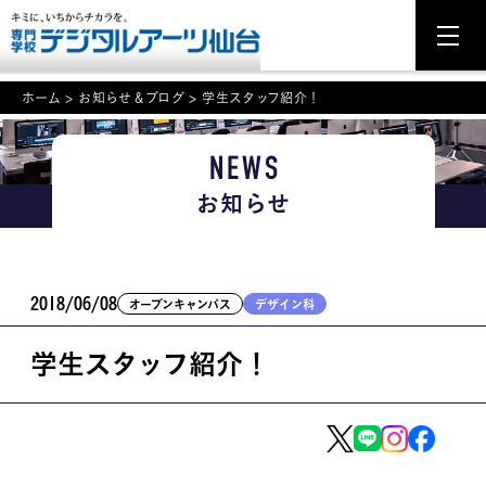
ホーム
>
お知らせ＆ブログ
>
学生スタッフ紹介！
NEWS
NEWS
お知らせ
学科・専攻案内
入学・入試関連
2018/06/08
オープンキャンパス
デザイン科
学校案内
学生スタッフ紹介！
就職・資格
イベント案内
学びの環境