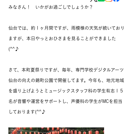
みなさん！ いかがお過ごしでしょうか？
MOVIE
留学生のみなさま
仙台では、約１ヶ月間ですが、雨模様の天気が続いており
保護者のみなさま
ますが、本日やっとおひさまを見ることができました
(^^♪
企業のみなさま
卒業生のみなさま
さて、本町夏祭りですが、毎年、専門学校デジタルアーツ
仙台の向えの錦町公園で開催してます。今年も、地元地域
資料請求
お問い合わせ
交通アクセス
学校情報公開
を盛り上げようとミュージックスタッフ科の学生有志１５
よくある質問
個人情報保護
名が音響や運営をサポートし、声優科の学生がMCを担当
しております(^^♪
サイトマップ