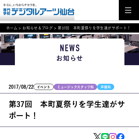
ホーム
>
お知らせ＆ブログ
>
第37回 本町夏祭りを学生達がサポート！
NEWS
NEWS
お知らせ
学科・専攻案内
入学・入試関連
2017/08/22
イベント
ミュージックスタッフ科
声優科
学校案内
第37回 本町夏祭りを学生達がサ
就職・資格
ポート！
イベント案内
学びの環境