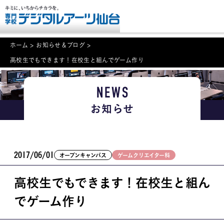
ホーム
>
お知らせ＆ブログ
>
高校生でもできます！在校生と組んでゲーム作り
NEWS
NEWS
学科・専攻案内
お知らせ
入学・入試関連
学校案内
2017/06/01
オープンキャンパス
ゲームクリエイター科
就職・資格
高校生でもできます！在校生と組ん
イベント案内
でゲーム作り
学びの環境