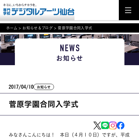
ホーム
>
お知らせ＆ブログ
>
菅原学園合同入学式
NEWS
NEWS
お知らせ
学科・専攻案内
入学・入試関連
2017/04/10
お知らせ
学校案内
菅原学園合同入学式
就職・資格
イベント案内
学びの環境
みなさんこんにちは！ 本日（４月１０日）ですが、平成