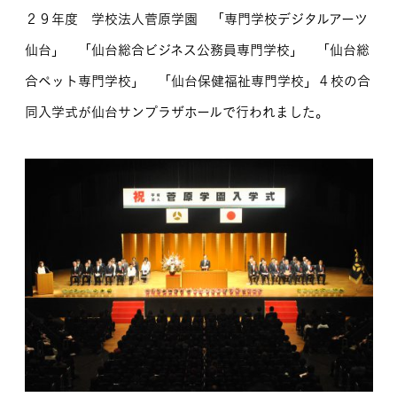
２９年度 学校法人菅原学園 「専門学校デジタルアーツ
MOVIE
仙台」 「仙台総合ビジネス公務員専門学校」 「仙台総
留学生のみなさま
合ペット専門学校」 「仙台保健福祉専門学校」４校の合
同入学式が仙台サンプラザホールで行われました。
保護者のみなさま
企業のみなさま
卒業生のみなさま
資料請求
お問い合わせ
交通アクセス
学校情報公開
よくある質問
個人情報保護
サイトマップ