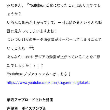
みなさん、『Youtube』ご覧になったことはありますでし
MOVIE
ょうか？
留学生のみなさま
いろんな動画が上がっていて、一回見始めるといろんな動
画に見入ってしまいますよね！
保護者のみなさま
ついつい月々のデータ通信量がオーバーしてしまうなんて
企業のみなさま
いうことも…^^;
卒業生のみなさま
そんなYoutubeにデジアの動画が上がっていることをご存
知でしょうか！？！？
資料請求
お問い合わせ
Youtubeのデジアチャンネルがこちら↓
交通アクセス
学校情報公開
よくある質問
個人情報保護
https://www.youtube.com/user/sugawaradigitalarts
サイトマップ
最近アップロードされた動画
声優科 ボイスサンプル