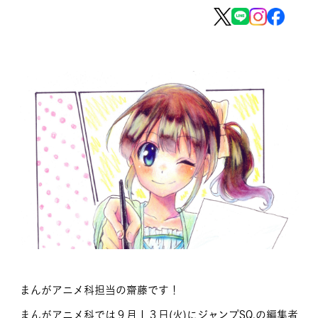
MOVIE
留学生のみなさま
保護者のみなさま
企業のみなさま
卒業生のみなさま
資料請求
お問い合わせ
交通アクセス
学校情報公開
よくある質問
個人情報保護
サイトマップ
まんがアニメ科担当の齋藤です！
まんがアニメ科では９月１３日(火)にジャンプSQ.の編集者