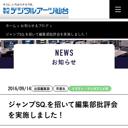
ホーム
>
お知らせ＆ブログ
>
ジャンプSQ.を招いて編集部批評会を実施しました！
NEWS
NEWS
学科・専攻案内
お知らせ
入学・入試関連
学校案内
2016/09/14
出張編集部
卒業生
イラスト・マンガアニメ科
就職・資格
ジャンプSQ.を招いて編集部批評会
イベント案内
を実施しました！
学びの環境