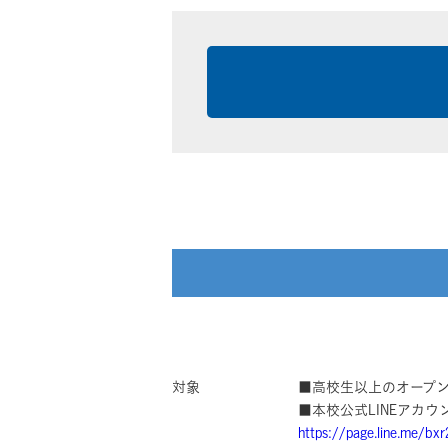
対象
■高校生以上のオープン
■本校公式LINEアカ
https://page.line.me/bx