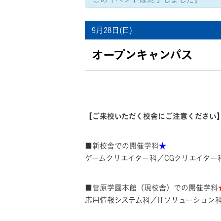
イ
ベ
9月28日(日)
就職・資格
イベント案
ン
ト
ナ
オープンキャンパス
ビ
ゲ
ー
シ
ョ
学びの環境
MOVIE
ン
【ご来校いただく校舎にご注意ください
■新校舎での開催学科
★
ゲームクリエイター科／CGクリエイタ
■菅原学園本館（現校舎）での開催学科
応用情報システム科／ITソリューション