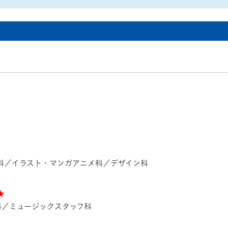
お問い合わせ
交通アクセス
内
学校情報公開
よくある質問
個人情報保護
サイトマップ
】
ー科／イラスト・マンガアニメ科／デザイン科
★
科／ミュージックスタッフ科