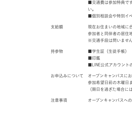
■交通費は参加特典で
い。
■個別相談会や特別イ
支給額
現在お住まいの地域に
参加者と同伴者の居住
※交通手段は問いませ
持参物
■学生証（生徒手帳）
■印鑑
■LINE公式アカウン
お申込みについて
オープンキャンパスに
参加希望日前の木曜日
（期日を過ぎた場合には
注意事項
オープンキャンパスへ