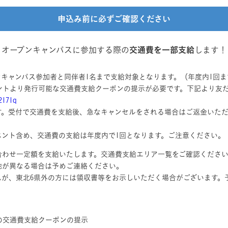
申込み前に必ずご確認ください
オープンキャンパスに参加する際の
交通費を一部支給
します！
キャンパス参加者と同伴者1名まで支給対象となります。（年度内1回ま
ウントより発行可能な交通費支給クーポンの提示が必要です。下記より友
r2171q
す。受付で交通費を支給後、急なキャンセルをされる場合はご返金いただ
ベント含め、交通費の支給は年度内で1回となります。ご注意ください。
合わせ一定額を支給いたします。交通費支給エリア一覧をご確認くださ
地が異なる場合は予めご連絡ください。
んが、東北6県外の方には領収書等をお示しいただく場合がございます。
トの交通費支給クーポンの提示