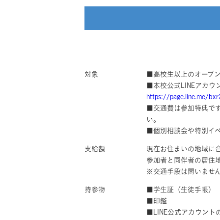
対象
■高校生以上のオープン
■本校公式LINEアカ
https://page.line.me/bx
■交通費は参加特典で
い。
■個別相談会や特別イ
支給額
現在お住まいの地域に
参加者と同伴者の居住
※交通手段は問いませ
持参物
■学生証（生徒手帳）
■印鑑
■LINE公式アカウン