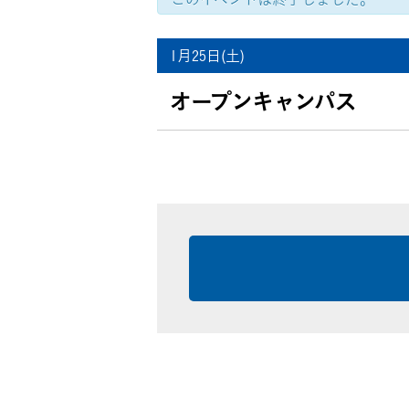
イ
ベ
1月25日(土)
就職・資格
イベント案
ン
ト
ナ
オープンキャンパス
ビ
ゲ
ー
シ
ョ
学びの環境
MOVIE
ン