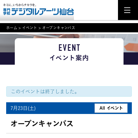
ホーム
>
イベント
>
オープンキャンパス
EVENT
NEWS
イベント案内
学科・専攻案内
入学・入試関連
学校案内
このイベントは終了しました。
就職・資格
7月23日(土)
All イベント
イベント案内
オープンキャンパス
学びの環境