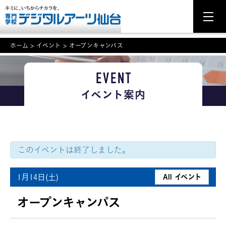
ホーム
>
イベント
>
オープンキャンパス
EVENT
NEWS
イベント案内
学科・専攻案内
入学・入試関連
学校案内
このイベントは終了しました。
就職・資格
1月14日(土)
All イベント
イベント案内
オープンキャンパス
学びの環境