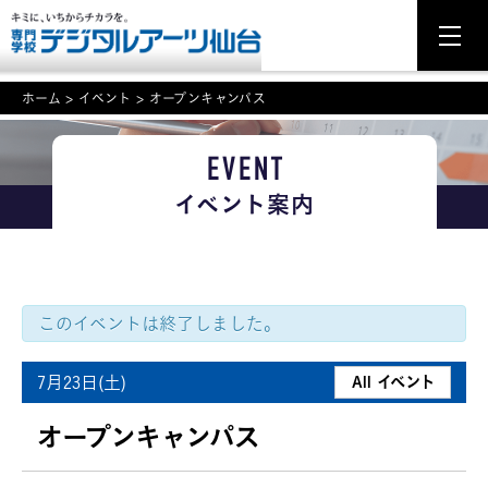
ホーム
>
イベント
>
オープンキャンパス
EVENT
NEWS
イベント案内
学科・専攻案内
入学・入試関連
学校案内
このイベントは終了しました。
就職・資格
7月23日(土)
All イベント
イベント案内
オープンキャンパス
学びの環境