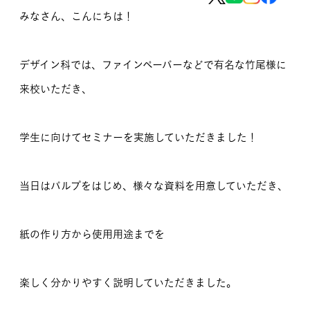
みなさん、こんにちは！
MOVIE
留学生のみなさま
デザイン科では、ファインペーパーなどで有名な竹尾様に
保護者のみなさま
来校いただき、
企業のみなさま
学生に向けてセミナーを実施していただきました！
卒業生のみなさま
当日はパルプをはじめ、様々な資料を用意していただき、
資料請求
お問い合わせ
交通アクセス
学校情報公開
よくある質問
個人情報保護
紙の作り方から使用用途までを
サイトマップ
楽しく分かりやすく説明していただきました。