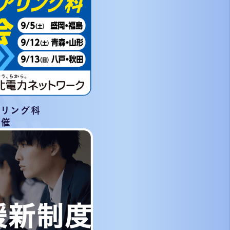
アリング科
開催