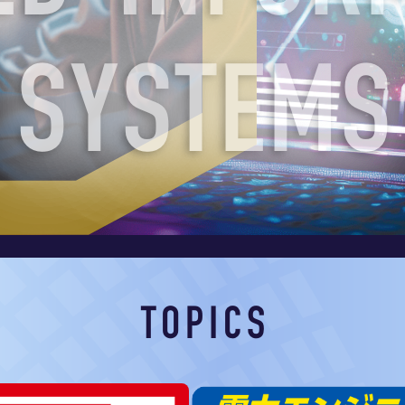
S
O
L
U
T
I
TOPICS