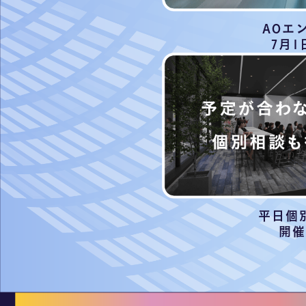
AOエ
7月1
平日個
開催