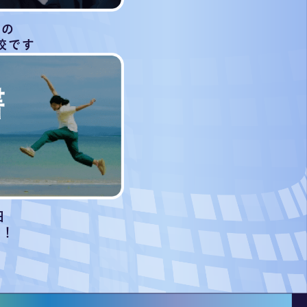
等の
校です
日
始！