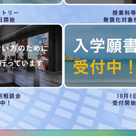
ントリー
授業料
日開始
無償化対象
別相談会
10月1
中！
受付開