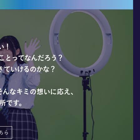
い！
ことってなんだろう？
きていけるのかな？
そんなキミの想いに応え、
所です。
ちら