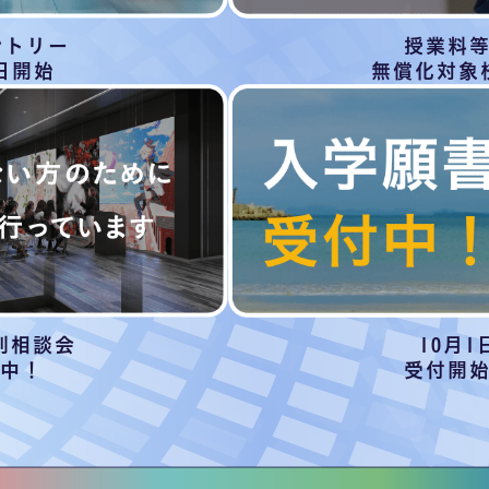
ントリー
授業料
日開始
無償化対象
別相談会
10月1
中！
受付開