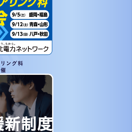
アリング科
開催