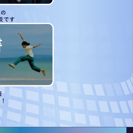
等の
校です
日
始！