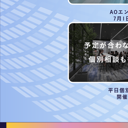
AOエ
7月1
平日個
開催