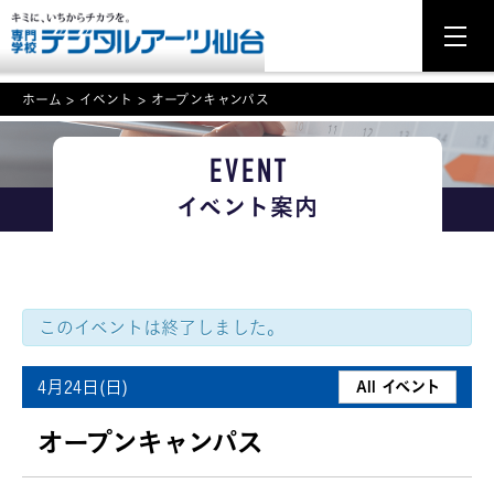
ホーム
>
イベント
>
オープンキャンパス
EVENT
NEWS
イベント案内
学科・専攻案内
入学・入試関連
学校案内
このイベントは終了しました。
就職・資格
4月24日(日)
All イベント
イベント案内
オープンキャンパス
学びの環境