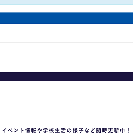
お問い合わせ
交通アクセス
内
学校情報公開
よくある質問
個人情報保護
サイトマップ
イベント情報や学校生活の様子など随時更新中！