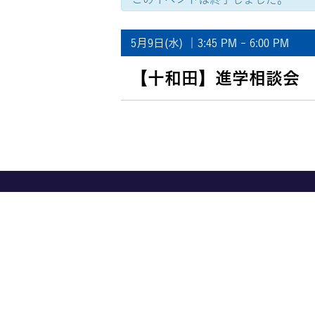
イ
ベ
5月9日(水) ｜3:45 PM
-
6:00 PM
就職・資格
イベント案
ン
ト
ナ
【十和田】進学相談会
ビ
ゲ
ー
シ
ョ
学びの環境
MOVIE
ン