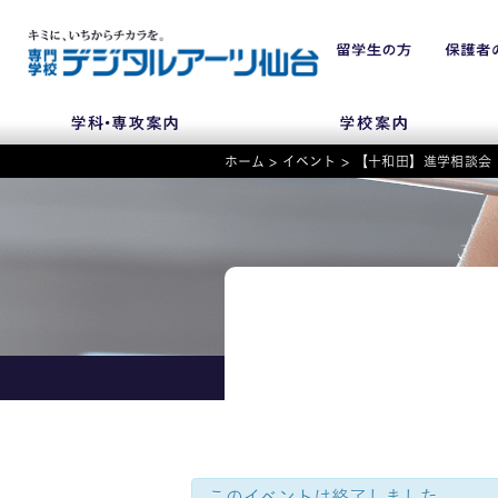
ホーム
>
イベント
>
【十和田】進学相談会
NEWS
学科・専攻
入学・入試関連
学校案内
このイベントは終了しました。