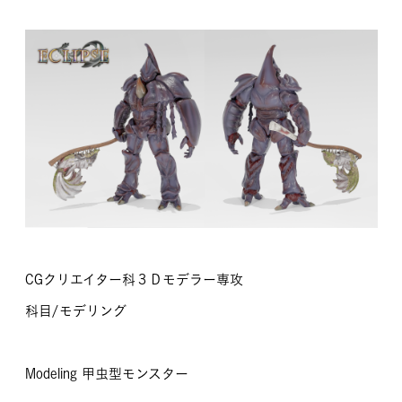
MOVIE
留学生のみなさま
保護者のみなさま
企業のみなさま
卒業生のみなさま
資料請求
お問い合わせ
交通アクセス
学校情報公開
CGクリエイター科３Ｄモデラー専攻
よくある質問
個人情報保護
科目/モデリング
サイトマップ
Modeling 甲虫型モンスター