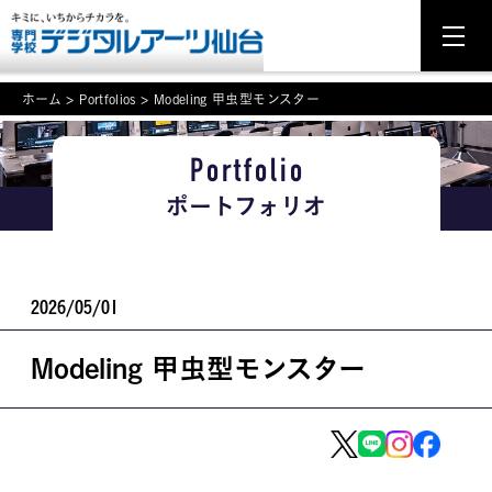
ホーム
>
Portfolios
>
Modeling 甲虫型モンスター
Portfolio
NEWS
ポートフォリオ
学科・専攻案内
入学・入試関連
2026/05/01
学校案内
Modeling 甲虫型モンスター
就職・資格
イベント案内
学びの環境