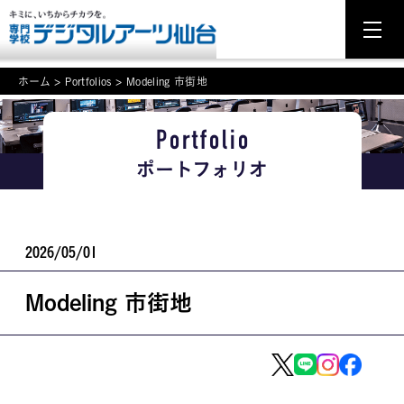
ホーム
>
Portfolios
>
Modeling 市街地
Portfolio
NEWS
ポートフォリオ
学科・専攻案内
入学・入試関連
2026/05/01
学校案内
Modeling 市街地
就職・資格
イベント案内
学びの環境