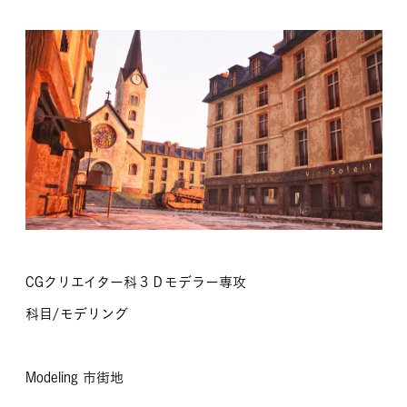
MOVIE
留学生のみなさま
保護者のみなさま
企業のみなさま
卒業生のみなさま
資料請求
お問い合わせ
交通アクセス
学校情報公開
CGクリエイター科３Ｄモデラー専攻
よくある質問
個人情報保護
科目/モデリング
サイトマップ
Modeling 市街地