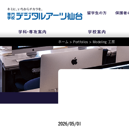
ホーム
>
Portfolios
>
Modeling 工房
NEWS
学科・専攻
入学・入試関連
学校案内
2026/05/01