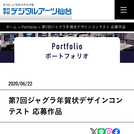
ホーム
>
Portfolios
>
第7回ジャグラ年賀状デザインコンテスト 応募作品
Portfolio
NEWS
ポートフォリオ
学科・専攻案内
入学・入試関連
2020/06/22
学校案内
第7回ジャグラ年賀状デザインコン
就職・資格
テスト 応募作品
イベント案内
学びの環境