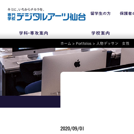
ホーム
>
Portfolios
>
人物デッサン 女性
NEWS
学科・専攻
入学・入試関連
学校案内
2020/09/01