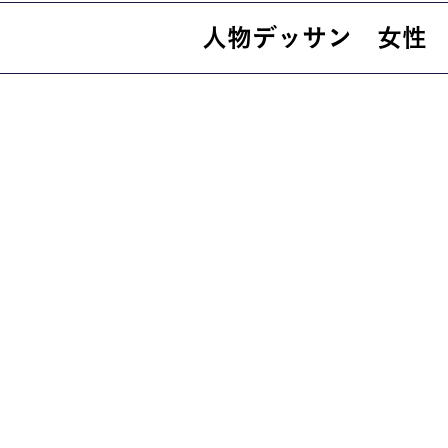
人物デッサン 女性
就職・資格
イベント案
学びの環境
MOVIE