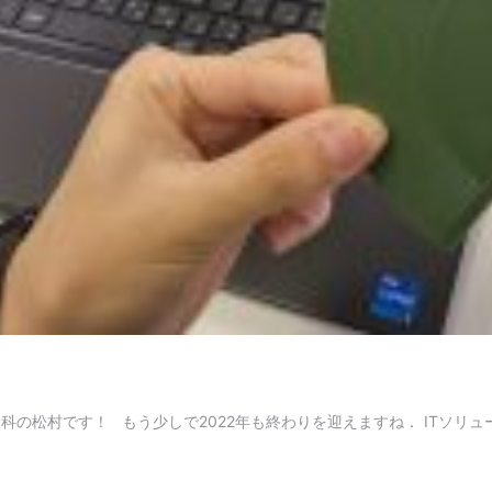
ム科の松村です！ もう少しで2022年も終わりを迎えますね． ITソ