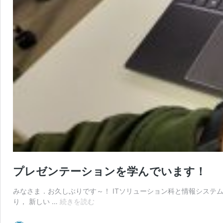
プレゼンテーションを学んでいます！
みなさま．お久しぶりです～！ ITソリューション科と情報システ
プ
り， 新しい …
続きを読む
レ
ゼ